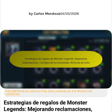
by Carlos Mendoza
04/03/2026
RECOMPENSAS GRATUITAS RECLAMABLES EN MONSTER
LEGENDS
Estrategias de regalos de Monster
Legends: Mejorando reclamaciones,