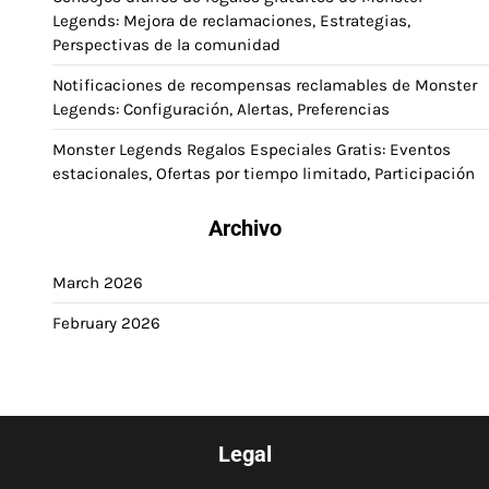
Legends: Mejora de reclamaciones, Estrategias,
Perspectivas de la comunidad
Notificaciones de recompensas reclamables de Monster
Legends: Configuración, Alertas, Preferencias
Monster Legends Regalos Especiales Gratis: Eventos
estacionales, Ofertas por tiempo limitado, Participación
Archivo
March 2026
February 2026
Legal