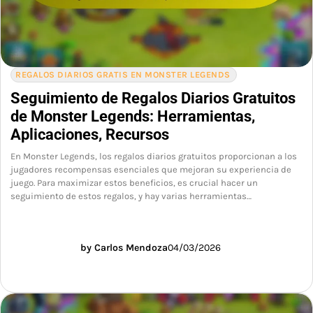
REGALOS DIARIOS GRATIS EN MONSTER LEGENDS
Seguimiento de Regalos Diarios Gratuitos
de Monster Legends: Herramientas,
Aplicaciones, Recursos
En Monster Legends, los regalos diarios gratuitos proporcionan a los
jugadores recompensas esenciales que mejoran su experiencia de
juego. Para maximizar estos beneficios, es crucial hacer un
seguimiento de estos regalos, y hay varias herramientas…
by Carlos Mendoza
04/03/2026