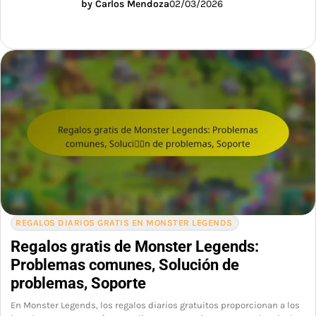
by Carlos Mendoza
02/03/2026
REGALOS DIARIOS GRATIS EN MONSTER LEGENDS
Regalos gratis de Monster Legends:
Problemas comunes, Solución de
problemas, Soporte
En Monster Legends, los regalos diarios gratuitos proporcionan a los