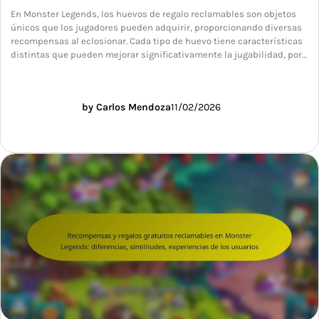
En Monster Legends, los huevos de regalo reclamables son objetos
únicos que los jugadores pueden adquirir, proporcionando diversas
recompensas al eclosionar. Cada tipo de huevo tiene características
distintas que pueden mejorar significativamente la jugabilidad, por…
by Carlos Mendoza
11/02/2026