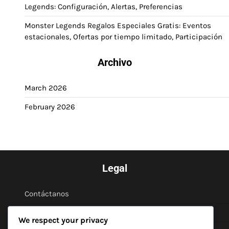
Legends: Configuración, Alertas, Preferencias
Monster Legends Regalos Especiales Gratis: Eventos
estacionales, Ofertas por tiempo limitado, Participación
Archivo
March 2026
February 2026
Legal
Contáctanos
Acerca de
We respect your privacy