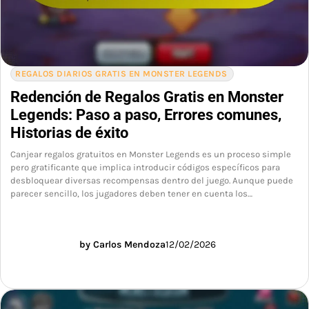
REGALOS DIARIOS GRATIS EN MONSTER LEGENDS
Redención de Regalos Gratis en Monster
Legends: Paso a paso, Errores comunes,
Historias de éxito
Canjear regalos gratuitos en Monster Legends es un proceso simple
pero gratificante que implica introducir códigos específicos para
desbloquear diversas recompensas dentro del juego. Aunque puede
parecer sencillo, los jugadores deben tener en cuenta los…
by Carlos Mendoza
12/02/2026