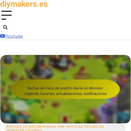
diymakers.es
Skip
to
content
Youtube
RACHAS DE RECOMPENSAS POR INICIO DE SESIÓN EN
MONSTER LEGENDS