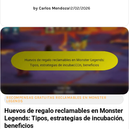
by Carlos Mendoza
12/02/2026
RECOMPENSAS GRATUITAS RECLAMABLES EN MONSTER
LEGENDS
Huevos de regalo reclamables en Monster
Legends: Tipos, estrategias de incubación,
beneficios