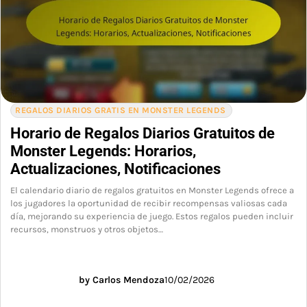
REGALOS DIARIOS GRATIS EN MONSTER LEGENDS
Horario de Regalos Diarios Gratuitos de
Monster Legends: Horarios,
Actualizaciones, Notificaciones
El calendario diario de regalos gratuitos en Monster Legends ofrece a
los jugadores la oportunidad de recibir recompensas valiosas cada
día, mejorando su experiencia de juego. Estos regalos pueden incluir
recursos, monstruos y otros objetos…
by Carlos Mendoza
10/02/2026