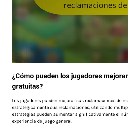
¿Cómo pueden los jugadores mejorar
gratuitas?
Los jugadores pueden mejorar sus reclamaciones de r
estratégicamente sus reclamaciones, utilizando múltipl
estrategias pueden aumentar significativamente el nú
experiencia de juego general.