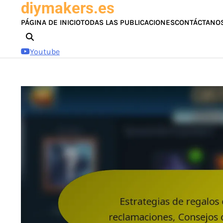
diymakers.es
Skip
to
PÁGINA DE INICIO
TODAS LAS PUBLICACIONES
CONTÁCTANO
content
Youtube