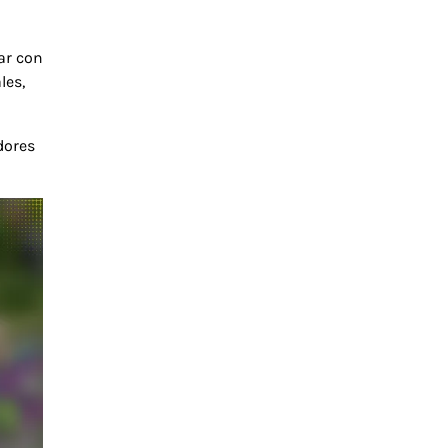
ar con
les,
dores