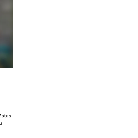
Estas
u