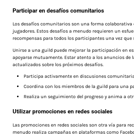
Participar en desafíos comunitarios
Los desafíos comunitarios son una forma colaborativa 
jugadores. Estos desafíos a menudo requieren un esfuer
recompensas para todos los participantes una vez que 
Unirse a una guild puede mejorar la participación en es
apoyarse mutuamente. Estar atento a los anuncios de 
actualizados sobre los próximos desafíos.
Participa activamente en discusiones comunitaria
Coordina con los miembros de la guild para una pa
Realiza un seguimiento del progreso y anima a otro
Utilizar promociones en redes sociales
Las promociones en redes sociales son otra vía para r
menudo realiza campañas en plataformas como Faceboo