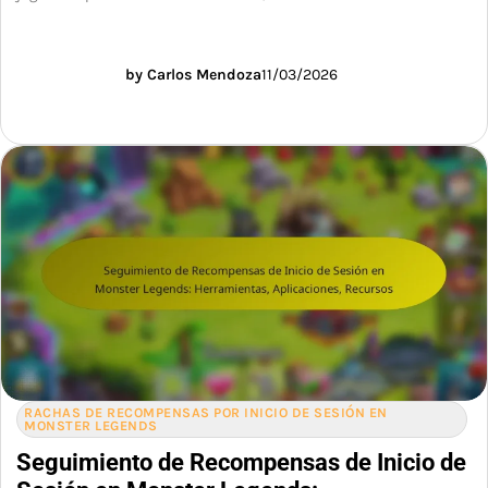
by Carlos Mendoza
11/03/2026
RACHAS DE RECOMPENSAS POR INICIO DE SESIÓN EN
MONSTER LEGENDS
Seguimiento de Recompensas de Inicio de