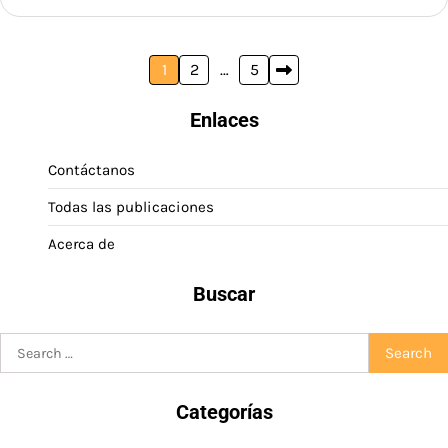
Posts
1
2
…
5
pagination
Enlaces
Contáctanos
Todas las publicaciones
Acerca de
Buscar
Search
for:
Categorías