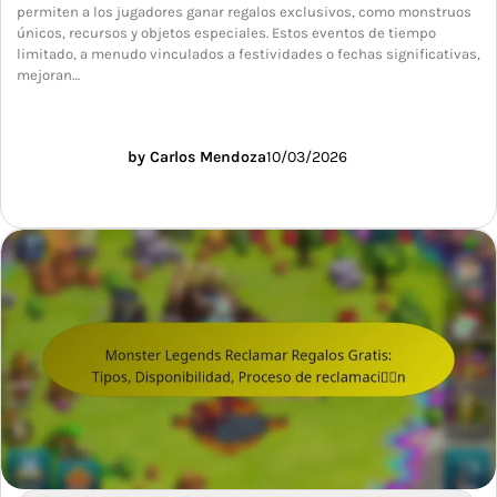
permiten a los jugadores ganar regalos exclusivos, como monstruos
únicos, recursos y objetos especiales. Estos eventos de tiempo
limitado, a menudo vinculados a festividades o fechas significativas,
mejoran…
by Carlos Mendoza
10/03/2026