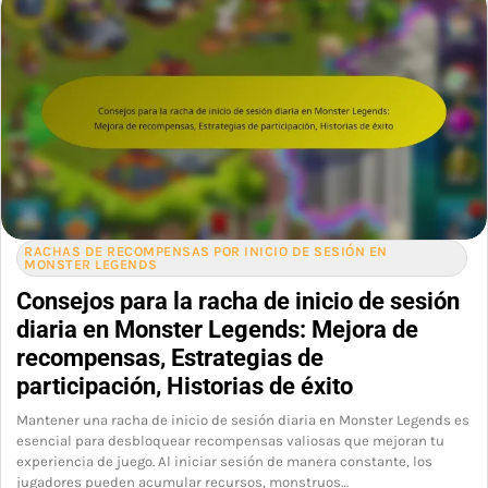
RACHAS DE RECOMPENSAS POR INICIO DE SESIÓN EN
MONSTER LEGENDS
Consejos para la racha de inicio de sesión
diaria en Monster Legends: Mejora de
recompensas, Estrategias de
participación, Historias de éxito
Mantener una racha de inicio de sesión diaria en Monster Legends es
esencial para desbloquear recompensas valiosas que mejoran tu
experiencia de juego. Al iniciar sesión de manera constante, los
jugadores pueden acumular recursos, monstruos…