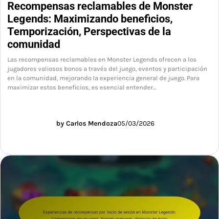
Recompensas reclamables de Monster
Legends: Maximizando beneficios,
Temporización, Perspectivas de la
comunidad
Las recompensas reclamables en Monster Legends ofrecen a los
jugadores valiosos bonos a través del juego, eventos y participación
en la comunidad, mejorando la experiencia general de juego. Para
maximizar estos beneficios, es esencial entender…
by Carlos Mendoza
05/03/2026