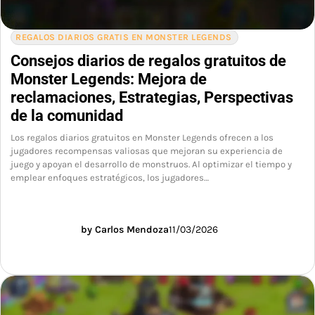
REGALOS DIARIOS GRATIS EN MONSTER LEGENDS
Consejos diarios de regalos gratuitos de
Monster Legends: Mejora de
reclamaciones, Estrategias, Perspectivas
de la comunidad
Los regalos diarios gratuitos en Monster Legends ofrecen a los
jugadores recompensas valiosas que mejoran su experiencia de
juego y apoyan el desarrollo de monstruos. Al optimizar el tiempo y
emplear enfoques estratégicos, los jugadores…
by Carlos Mendoza
11/03/2026