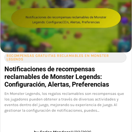
RECOMPENSAS GRATUITAS RECLAMABLES EN MONSTER
LEGENDS
Notificaciones de recompensas
reclamables de Monster Legends:
Configuración, Alertas, Preferencias
En Monster Legends, los regalos reclamables son recompensas que
los jugadores pueden obtener a través de diversas actividades y
eventos dentro del juego, mejorando su experiencia de juego. Al
gestionar la configuración de notificaciones, puedes…