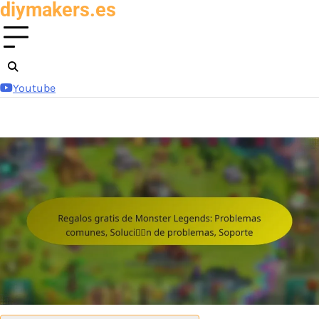
diymakers.es
Skip
to
content
Youtube