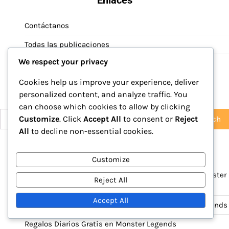
Enlaces
Contáctanos
Todas las publicaciones
We respect your privacy
Acerca de
Cookies help us improve your experience, deliver
Buscar
personalized content, and analyze traffic. You
can choose which cookies to allow by clicking
Search
Customize
. Click
Accept All
to consent or
Reject
for:
All
to decline non-essential cookies.
Categorías
Customize
Rachas de Recompensas por Inicio de Sesión en Monster
Reject All
Legends
Accept All
Recompensas gratuitas reclamables en Monster Legends
Regalos Diarios Gratis en Monster Legends