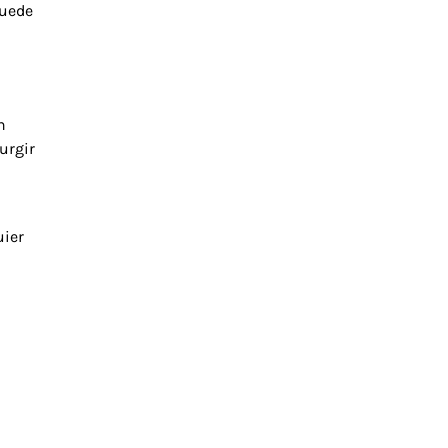
puede
n
urgir
uier
n