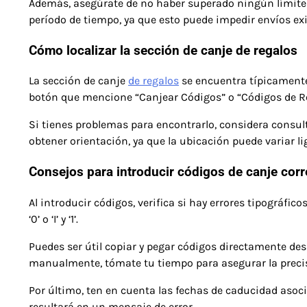
Además, asegúrate de no haber superado ningún límite 
período de tiempo, ya que esto puede impedir envíos exi
Cómo localizar la sección de canje de regalos
La sección de canje
de regalos
se encuentra típicamente
botón que mencione “Canjear Códigos” o “Códigos de R
Si tienes problemas para encontrarlo, considera consulta
obtener orientación, ya que la ubicación puede variar l
Consejos para introducir códigos de canje cor
Al introducir códigos, verifica si hay errores tipográfic
‘0’ o ‘I’ y ‘1’.
Puedes ser útil copiar y pegar códigos directamente desd
manualmente, tómate tu tiempo para asegurar la preci
Por último, ten en cuenta las fechas de caducidad asoc
resultará en un mensaje de error.