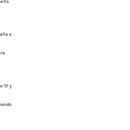
erto
taña o
ara
 ‘O’ y
biendo