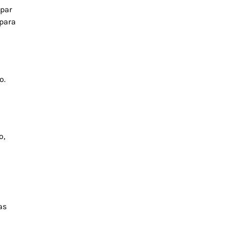
ipar
 para
o.
o,
as