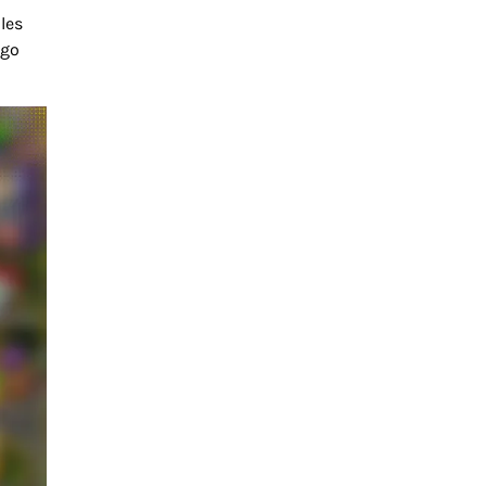
les
ego