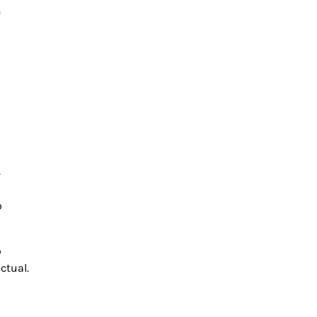
e
s
o
o
ctual.