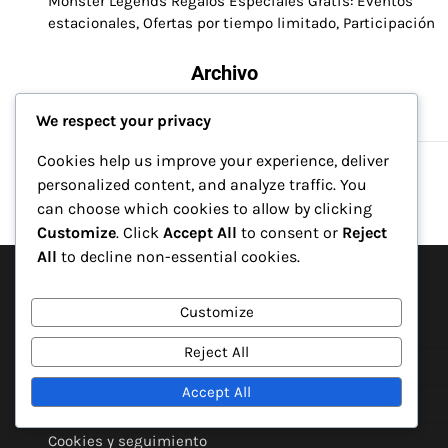
Monster Legends Regalos Especiales Gratis: Eventos
estacionales, Ofertas por tiempo limitado, Participación
Archivo
We respect your privacy
March 2026
February 2026
Cookies help us improve your experience, deliver
personalized content, and analyze traffic. You
can choose which cookies to allow by clicking
Customize
. Click
Accept All
to consent or
Reject
All
to decline non-essential cookies.
Legal
Customize
Contáctanos
Reject All
Acerca de
Accept All
Política de privacidad
Cookies y seguimiento