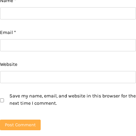
Name
*
Email
*
Website
Save my name, email, and website in this browser for the
next time I comment.