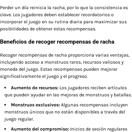
Perder un día reinicia la racha, por lo que la consistencia es
clave. Los jugadores deben establecer recordatorios o
incorporar el juego en su rutina diaria para maximizar sus
posibilidades de obtener estas recompensas.
Beneficios de recoger recompensas de racha
Recoger recompensas de racha proporciona varias ventajas,
incluyendo acceso a monstruos raros, recursos valiosos y
moneda del juego. Estas recompensas pueden mejorar
significativamente el juego y el progreso.
Aumento de recursos:
Los jugadores reciben artículos
que pueden ayudar en las mejoras de monstruos y batallas.
Monstruos exclusivos:
Algunas recompensas incluyen
monstruos únicos que no están disponibles a través del
juego regular.
Aumento del compromiso:
Inicios de sesión regulares