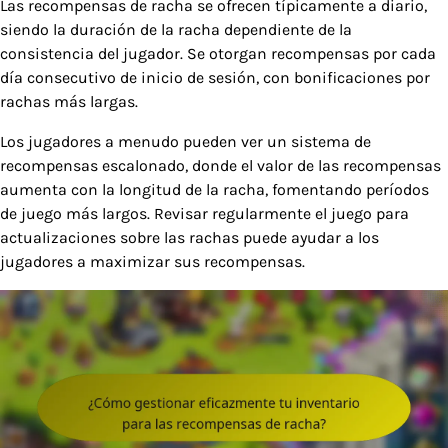
Las recompensas de racha se ofrecen típicamente a diario,
siendo la duración de la racha dependiente de la
consistencia del jugador. Se otorgan recompensas por cada
día consecutivo de inicio de sesión, con bonificaciones por
rachas más largas.
Los jugadores a menudo pueden ver un sistema de
recompensas escalonado, donde el valor de las recompensas
aumenta con la longitud de la racha, fomentando períodos
de juego más largos. Revisar regularmente el juego para
actualizaciones sobre las rachas puede ayudar a los
jugadores a maximizar sus recompensas.