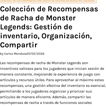
RACHAS DE RECOMPENSAS POR INICIO DE SESIÓN EN MONSTER LEGENDS
Colección de Recompensas
de Racha de Monster
Legends: Gestión de
inventario, Organización,
Compartir
by Carlos Mendoza
20/02/2026
Las recompensas de racha de Monster Legends son
incentivos valiosos para los jugadores que inician sesión de
manera constante, mejorando la experiencia de juego con
artículos y recursos útiles. Para aprovechar al máximo estas
recompensas, una gestión efectiva del inventario es esencial,
permitiendo a los jugadores organizar y priorizar sus
artículos de manera eficiente. Además, compartir las
recompensas de racha a través de funciones sociales