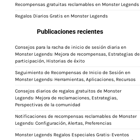
Recompensas gratuitas reclamables en Monster Legends
Regalos Diarios Gratis en Monster Legends
Publicaciones recientes
Consejos para la racha de inicio de sesión diaria en
Monster Legends: Mejora de recompensas, Estrategias de
participación, Historias de éxito
Seguimiento de Recompensas de Inicio de Sesión en
Monster Legends: Herramientas, Aplicaciones, Recursos
Consejos diarios de regalos gratuitos de Monster
Legends: Mejora de reclamaciones, Estrategias,
Perspectivas de la comunidad
Notificaciones de recompensas reclamables de Monster
Legends: Configuración, Alertas, Preferencias
Monster Legends Regalos Especiales Gratis: Eventos