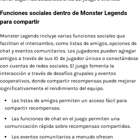
Funciones sociales dentro de Monster Legends
para compartir
Monster Legends incluye varias funciones sociales que
facilitan el intercambio, como listas de amigos, opciones de
chat y eventos comunitarios. Los jugadores pueden agregar
amigos a través de sus ID de jugador únicos o conectándose
con cuentas de redes sociales. El juego fomenta la
interacción a través de desafíos grupales y eventos
cooperativos, donde compartir recompensas puede mejorar
significativamente el rendimiento del equipo.
Las listas de amigos permiten un acceso fácil para
compartir recompensas.
Las funciones de chat en el juego permiten una
comunicación rápida sobre recompensas compartidas.
Los eventos comunitarios a menudo ofrecen