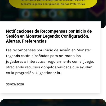
Notificaciones de Recompensas por Inicio de
Sesión en Monster Legends: Configuración,
Alertas, Preferencias
Las recompensas por inicio de sesión en Monster
Legends están diseñadas para animar a los
jugadores a interactuar regularmente con el juego,
ofreciendo recursos y objetos valiosos que ayudan
en la progresión. Al gestionar la…
03/03/2026