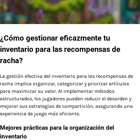
¿Cómo gestionar eficazmente tu
inventario para las recompensas de
racha?
La gestión efectiva del inventario para las recompensas de
racha implica organizar, categorizar y priorizar artículos
para maximizar su valor. Al implementar métodos
estructurados, los jugadores pueden reducir el desorden y
mejorar sus estrategias de compartición, asegurando una
experiencia de juego más eficiente.
Mejores prácticas para la organización del
inventario