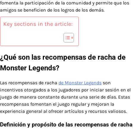
fomenta la participación de la comunidad y permite que los
amigos se beneficien de los logros de los demás.
Key sections in the article:
¿Qué son las recompensas de racha de
Monster Legends?
Las recompensas de racha
de Monster Legends
son
incentivos otorgados a los jugadores por iniciar sesión en el
juego de manera constante durante una serie de días. Estas
recompensas fomentan el juego regular y mejoran la
experiencia general al ofrecer artículos y recursos valiosos.
Definición y propósito de las recompensas de racha